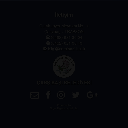
İletişim
Cumhuriyet Meydanı No : 1
Çarşıbaşı / TRABZON
(0462) 821 30 04
(0462) 821 30 43
bilgi@carsibasi.bel.tr
ÇARŞIBAŞI BELEDİYESİ
Powered by
Akçe Bilgisayar Ltd. Şti.