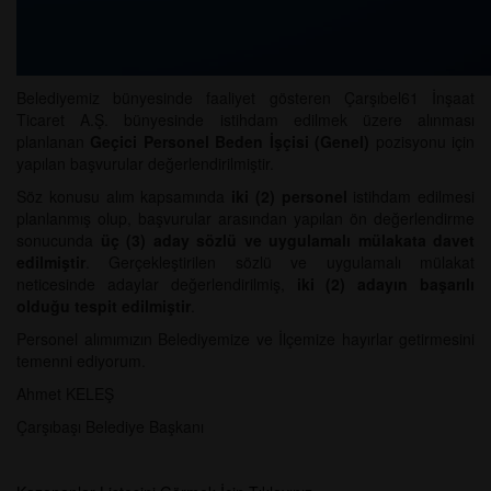
Belediyemiz bünyesinde faaliyet gösteren Çarşıbel61 İnşaat
Ticaret A.Ş. bünyesinde istihdam edilmek üzere alınması
planlanan
Geçici Personel Beden İşçisi (Genel)
pozisyonu için
yapılan başvurular değerlendirilmiştir.
Söz konusu alım kapsamında
iki (2) personel
istihdam edilmesi
planlanmış olup, başvurular arasından yapılan ön değerlendirme
sonucunda
üç (3) aday sözlü ve uygulamalı mülakata davet
edilmiştir
. Gerçekleştirilen sözlü ve uygulamalı mülakat
neticesinde adaylar değerlendirilmiş,
iki (2) adayın başarılı
olduğu tespit edilmiştir
.
Personel alımımızın Belediyemize ve İlçemize hayırlar getirmesini
temenni ediyorum.
Ahmet KELEŞ
Çarşıbaşı Belediye Başkanı