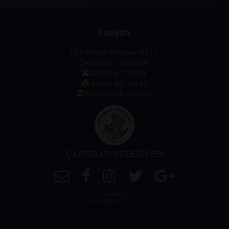
İletişim
Cumhuriyet Meydanı No : 1
Çarşıbaşı / TRABZON
(0462) 821 30 04
(0462) 821 30 43
bilgi@carsibasi.bel.tr
ÇARŞIBAŞI BELEDİYESİ
Powered by
Akçe Bilgisayar Ltd. Şti.