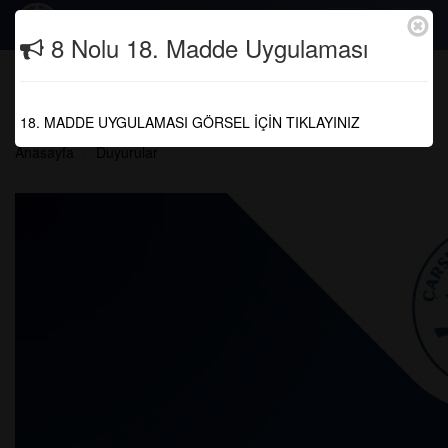
Togg
8 Nolu 18. Madde Uygulaması
navig
Geçici Beden İşçisi Alım Sonucu
Açıklandı
18. MADDE UYGULAMASI GÖRSEL İÇİN TIKLAYINIZ
Anasayfa
Duyurular