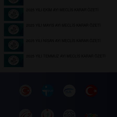
2025 YILI EKİM AYI MECLİS KARAR ÖZETİ
2025 YILI MAYIS AYI MECLİS KARAR ÖZETİ
2025 YILI NİSAN AYI MECLİS KARAR ÖZETİ
2025 YILI TEMMUZ AYI MECLİS KARAR ÖZETİ