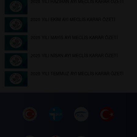
2025 YILI HAZİRAN AYI MECLİS KARAR ÖZETİ
2025 YILI EKİM AYI MECLİS KARAR ÖZETİ
2025 YILI MAYIS AYI MECLİS KARAR ÖZETİ
2025 YILI NİSAN AYI MECLİS KARAR ÖZETİ
2025 YILI TEMMUZ AYI MECLİS KARAR ÖZETİ